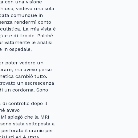
ta con una visione
chiuso, vedevo una sola
andata comunque in
, senza rendermi conto
culistica. La mia vista è
gue e di tiroide. Poiché
privatamente le analisi
e in ospedale,
er poter vedere un
iorare, ma avevo perso
netica cambiò tutto.
trovato un'escrescenza
 di un cordoma. Sono
 di controllo dopo il
ché avevo
 Mi spiegò che la MRI
 sono stata sottoposta a
 perforato il cranio per
alisti ed è stata