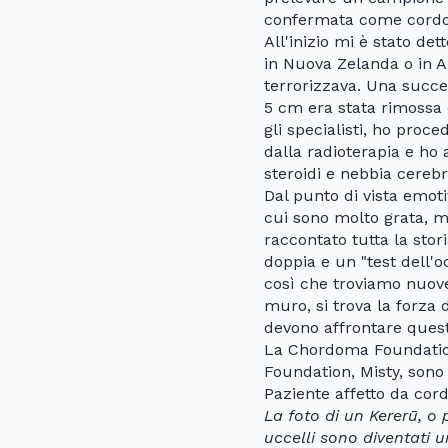
confermata come cord
All'inizio mi è stato de
in Nuova Zelanda o in Au
terrorizzava. Una succe
5 cm era stata rimossa 
gli specialisti, ho proc
dalla radioterapia e ho 
steroidi e nebbia cerebr
Dal punto di vista emot
cui sono molto grata, 
raccontato tutta la stor
doppia e un "test dell'o
così che troviamo nuove 
muro, si trova la forza d
devono affrontare quest
La Chordoma Foundation
Foundation, Misty, sono 
Paziente affetto da co
La foto di un Kererū, o 
uccelli sono diventati u