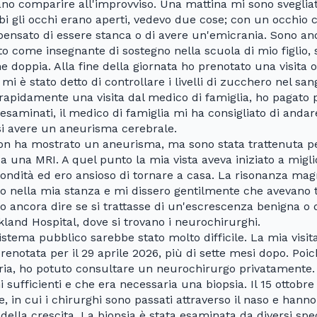
no comparire all'improvviso. Una mattina mi sono sveglia
 gli occhi erano aperti, vedevo due cose; con un occhio 
 pensato di essere stanca o di avere un'emicrania. Sono 
ato come insegnante di sostegno nella scuola di mio figlio
ne doppia. Alla fine della giornata ho prenotato una visita o
mi è stato detto di controllare i livelli di zucchero nel san
 rapidamente una visita dal medico di famiglia, ho pagato 
esaminati, il medico di famiglia mi ha consigliato di andar
i avere un aneurisma cerebrale.
on ha mostrato un aneurisma, ma sono stata trattenuta p
a una MRI. A quel punto la mia vista aveva iniziato a migl
fondità ed ero ansioso di tornare a casa. La risonanza mag
o nella mia stanza e mi dissero gentilmente che avevano 
o ancora dire se si trattasse di un'escrescenza benigna o
ckland Hospital, dove si trovano i neurochirurghi.
sistema pubblico sarebbe stato molto difficile. La mia visita
renotata per il 29 aprile 2026, più di sette mesi dopo. Poi
ria, ho potuto consultare un neurochirurgo privatamente.
 sufficienti e che era necessaria una biopsia. Il 15 ottobre
, in cui i chirurghi sono passati attraverso il naso e hanno
lla crescita. La biopsia è stata esaminata da diversi speci