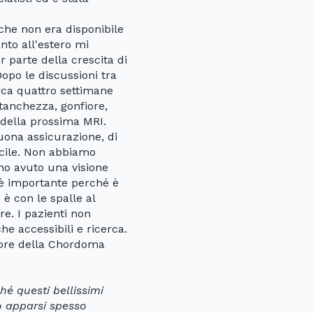
 che non era disponibile
ento all'estero mi
 parte della crescita di
opo le discussioni tra
irca quattro settimane
stanchezza, gonfiore,
 della prossima MRI.
uona assicurazione, di
cile. Non abbiamo
 ho avuto una visione
a è importante perché è
è con le spalle al
re. I pazienti non
e accessibili e ricerca.
tore della Chordoma
hé questi bellissimi
no apparsi spesso