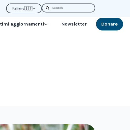
Search
🇮🇹
Italiano
ltimi aggiornamenti
Newsletter
Donare