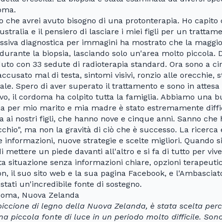
oma.
tto che avrei avuto bisogno di una protonterapia. Ho capito
stralia e il pensiero di lasciare i miei figli per un trattam
ssiva diagnostica per immagini ha mostrato che la maggior
durante la biopsia, lasciando solo un'area molto piccola. D
eduto con 33 sedute di radioterapia standard. Ora sono a c
accusato mal di testa, sintomi visivi, ronzio alle orecchie, 
ale. Spero di aver superato il trattamento e sono in attesa
ivo, il cordoma ha colpito tutta la famiglia. Abbiamo una b
ma per mio marito e mia madre è stato estremamente diffi
ia ai nostri figli, che hanno nove e cinque anni. Sanno che
cchio", ma non la gravità di ciò che è successo. La ricerc
informazioni, nuove strategie e scelte migliori. Quando si 
i mettere un piede davanti all'altro e si fa di tutto per vive
a situazione senza informazioni chiare, opzioni terapeutich
, il suo sito web e la sua pagina Facebook, e l'Ambascia
stati un'incredibile fonte di sostegno.
rdoma, Nuova Zelanda
piccione di legno della Nuova Zelanda, è stata scelta perc
na piccola fonte di luce in un periodo molto difficile. So