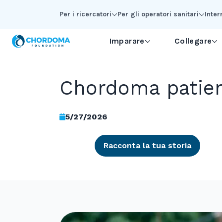
Skip to Main Content
Per i ricercatori
Per gli operatori sanitari
Inter
Imparare
Collegare
Chordoma patie
5/27/2026
Racconta la tua storia