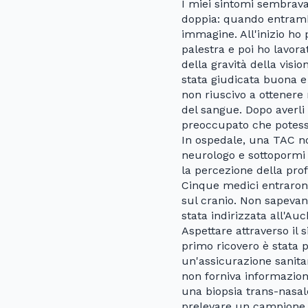
I miei sintomi sembrava
doppia: quando entrambi
immagine. All'inizio ho
palestra e poi ho lavor
della gravità della visio
stata giudicata buona e 
non riuscivo a ottenere
del sangue. Dopo averli 
preoccupato che potess
In ospedale, una TAC n
neurologo e sottopormi 
la percezione della pro
Cinque medici entraron
sul cranio. Non sapevan
stata indirizzata all'Au
Aspettare attraverso il 
primo ricovero è stata p
un'assicurazione sanita
non forniva informazioni
una biopsia trans-nasale
prelevare un campione de