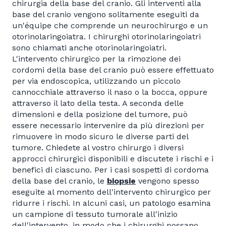
chirurgia della base del cranio. Gli interventi alla
base del cranio vengono solitamente eseguiti da
un'équipe che comprende un neurochirurgo e un
otorinolaringoiatra. I chirurghi otorinolaringoiatri
sono chiamati anche otorinolaringoiatri.
L'intervento chirurgico per la rimozione dei
cordomi della base del cranio può essere effettuato
per via endoscopica, utilizzando un piccolo
cannocchiale attraverso il naso o la bocca, oppure
attraverso il lato della testa. A seconda delle
dimensioni e della posizione del tumore, può
essere necessario intervenire da più direzioni per
rimuovere in modo sicuro le diverse parti del
tumore. Chiedete al vostro chirurgo i diversi
approcci chirurgici disponibili e discutete i rischi e i
benefici di ciascuno. Per i casi sospetti di cordoma
della base del cranio, le
biopsie
vengono spesso
eseguite al momento dell'intervento chirurgico per
ridurre i rischi. In alcuni casi, un patologo esamina
un campione di tessuto tumorale all'inizio
dell'intervento, in modo che i chirurghi possano