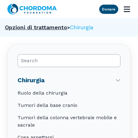
Skip to Main Content
Donare
Opzioni di trattamento
Chirurgia
Search Posts
Chirurgia
Ruolo della chirurgia
Tumori della base cranio
Tumori della colonna vertebrale mobile e
sacrale
Cosa aspettarsi