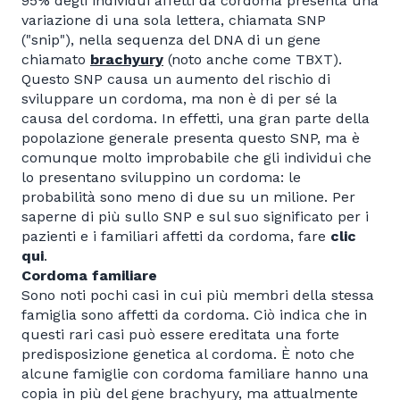
95% degli individui affetti da cordoma presenta una
variazione di una sola lettera, chiamata SNP
("snip"), nella sequenza del DNA di un gene
chiamato
brachyury
(noto anche come TBXT).
Questo SNP causa un aumento del rischio di
sviluppare un cordoma, ma non è di per sé la
causa del cordoma. In effetti, una gran parte della
popolazione generale presenta questo SNP, ma è
comunque molto improbabile che gli individui che
lo presentano sviluppino un cordoma: le
probabilità sono meno di due su un milione. Per
saperne di più sullo SNP e sul suo significato per i
pazienti e i familiari affetti da cordoma, fare
clic
qui
.
Cordoma familiare
Sono noti pochi casi in cui più membri della stessa
famiglia sono affetti da cordoma. Ciò indica che in
questi rari casi può essere ereditata una forte
predisposizione genetica al cordoma. È noto che
alcune famiglie con cordoma familiare hanno una
copia in più del gene brachyury, ma attualmente