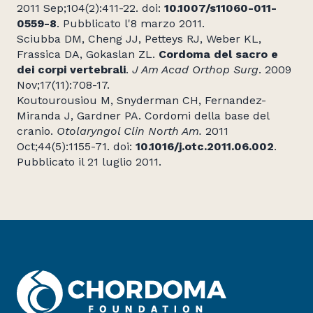
2011 Sep;104(2):411-22. doi:
10.1007/s11060-011-
0559-8
. Pubblicato l'8 marzo 2011.
Sciubba DM, Cheng JJ, Petteys RJ, Weber KL,
Frassica DA, Gokaslan ZL.
Cordoma del sacro e
dei corpi vertebrali
.
J Am Acad Orthop Surg
. 2009
Nov;17(11):708-17.
Koutourousiou M, Snyderman CH, Fernandez-
Miranda J, Gardner PA. Cordomi della base del
cranio.
Otolaryngol Clin North Am.
2011
Oct;44(5):1155-71. doi:
10.1016/j.otc.2011.06.002
.
Pubblicato il 21 luglio 2011.