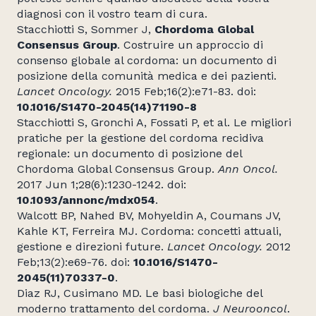
diagnosi con il vostro team di cura.
Stacchiotti S, Sommer J,
Chordoma Global
Consensus Group
. Costruire un approccio di
consenso globale al cordoma: un documento di
posizione della comunità medica e dei pazienti.
Lancet Oncology.
2015 Feb;16(2):e71-83. doi:
10.1016/S1470-2045(14)71190-8
Stacchiotti S, Gronchi A, Fossati P, et al. Le migliori
pratiche per la gestione del cordoma recidiva
regionale: un documento di posizione del
Chordoma Global Consensus Group.
Ann Oncol.
2017 Jun 1;28(6):1230-1242. doi:
10.1093/annonc/mdx054
.
Walcott BP, Nahed BV, Mohyeldin A, Coumans JV,
Kahle KT, Ferreira MJ. Cordoma: concetti attuali,
gestione e direzioni future.
Lancet Oncology.
2012
Feb;13(2):e69-76. doi:
10.1016/S1470-
2045(11)70337-0
.
Diaz RJ, Cusimano MD. Le basi biologiche del
moderno trattamento del cordoma.
J Neurooncol
.