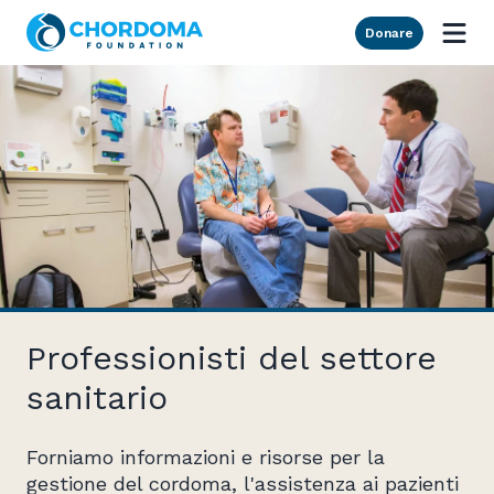
Skip to Main Content
Donare
Professionisti del settore
sanitario
Forniamo informazioni e risorse per la
gestione del cordoma, l'assistenza ai pazienti