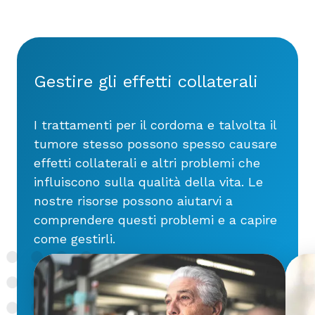
Gestire gli effetti collaterali
I trattamenti per il cordoma e talvolta il
tumore stesso possono spesso causare
effetti collaterali e altri problemi che
influiscono sulla qualità della vita. Le
nostre risorse possono aiutarvi a
comprendere questi problemi e a capire
come gestirli.