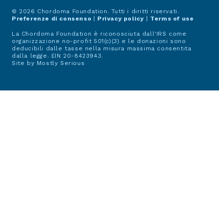
© 2026 Chordoma Foundation. Tutti i diritti riservati.
Preferenze di consenso
|
Privacy policy
|
Terms of use
La Chordoma Foundation è riconosciuta dall'IRS come
organizzazione no-profit 501(c)(3) e le donazioni sono
deducibili dalle tasse nella misura massima consentita
dalla legge. EIN 20-8423943.
Site by
Mostly Serious