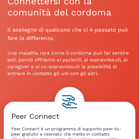
Connettersi con la
comunità del cordoma
Il sostegno di qualcuno che ci è passato può
fare la differenza.
Una malattia rara come il cordoma può far sentire
soli, perciò offriamo ai pazienti, ai sopravvissuti, ai
caregiver e ai co-sopravvissuti la possibilità di
entrare in contatto gli uni con gli altri.
Peer Connect
Peer Connect è un programma di supporto peer-to-
peer gratuito e riservato che mette in contatto