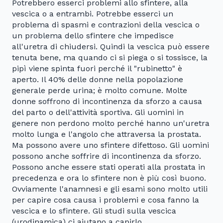
Potrebbero esserci problemi allo sfintere, alla
vescica o a entrambi. Potrebbe esserci un
problema di spasmi e contrazioni della vescica o
un problema dello sfintere che impedisce
all'uretra di chiudersi. Quindi la vescica può essere
tenuta bene, ma quando ci si piega o si tossisce, la
pipì viene spinta fuori perché il "rubinetto" è
aperto. Il 40% delle donne nella popolazione
generale perde urina; è molto comune. Molte
donne soffrono di incontinenza da sforzo a causa
del parto o dell'attività sportiva. Gli uomini in
genere non perdono molto perché hanno un'uretra
molto lunga e l'angolo che attraversa la prostata.
Ma possono avere uno sfintere difettoso. Gli uomini
possono anche soffrire di incontinenza da sforzo.
Possono anche essere stati operati alla prostata in
precedenza e ora lo sfintere non è più così buono.
Ovviamente l'anamnesi e gli esami sono molto utili
per capire cosa causa i problemi e cosa fanno la
vescica e lo sfintere. Gli studi sulla vescica
(urodinamica) ci aiutano a capirlo.