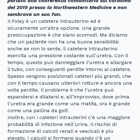
parlato alla conferenza comunitaria sul cordoma
del 2019 presso la Northwestern Medicine e non
sembrava un suo fan.
Il Foley è un catetere intrauterino ed è
sicuramente un'altra opzione. Una grande
preoccupazione è che siano scomodi. Ma diciamo
che un paziente non ha una buona sensibilità:
anche se non lo sente, il catetere intrauterino
esercita una pressione costante sull'uretra. Con il
tempo, questo può danneggiare l'uretra e allargare
il tubo, con conseguenti perdite intorno al catetere.
Spesso vengono posizionati cateteri più grandi, che
con il tempo causano ulteriori rotture e ancora una
volta perdite. Il problema è che l'uretra può
espandersi e dilatarsi e, all'improvviso, dove prima
l'uretra era grande come una matita, ora è grande
come una pallina da golf.
Inoltre, con i cateteri intrauterini c'è una maggiore
probabilità di infezione nell'urina. Il rischio di
formazione di calcoli renali e vescicali è più
elevato. I calcoli si formano quando c'è un