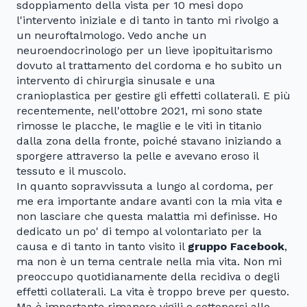
sdoppiamento della vista per 10 mesi dopo
l'intervento iniziale e di tanto in tanto mi rivolgo a
un neuroftalmologo. Vedo anche un
neuroendocrinologo per un lieve ipopituitarismo
dovuto al trattamento del cordoma e ho subito un
intervento di chirurgia sinusale e una
cranioplastica per gestire gli effetti collaterali. E più
recentemente, nell'ottobre 2021, mi sono state
rimosse le placche, le maglie e le viti in titanio
dalla zona della fronte, poiché stavano iniziando a
sporgere attraverso la pelle e avevano eroso il
tessuto e il muscolo.
In quanto sopravvissuta a lungo al cordoma, per
me era importante andare avanti con la mia vita e
non lasciare che questa malattia mi definisse. Ho
dedicato un po' di tempo al volontariato per la
causa e di tanto in tanto visito il
gruppo Facebook
,
ma non è un tema centrale nella mia vita. Non mi
preoccupo quotidianamente della recidiva o degli
effetti collaterali. La vita è troppo breve per questo.
Ma è importante rimanere vigili e sottoporsi alle