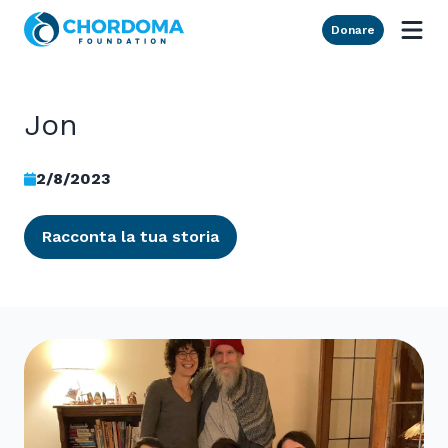
Skip to Main Content
Donare
Jon
2/8/2023
Racconta la tua storia