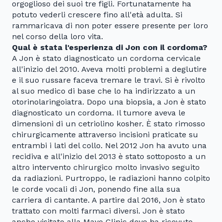
orgoglioso dei suoi tre figli. Fortunatamente ha
potuto vederli crescere fino all'età adulta. Si
rammaricava di non poter essere presente per loro
nel corso della loro vita.
Qual è stata l'esperienza di Jon con il cordoma?
A Jon è stato diagnosticato un cordoma cervicale
all'inizio del 2010. Aveva molti problemi a deglutire
e il suo russare faceva tremare le travi. Si è rivolto
al suo medico di base che lo ha indirizzato a un
otorinolaringoiatra. Dopo una biopsia, a Jon è stato
diagnosticato un cordoma. Il tumore aveva le
dimensioni di un cetriolino kosher. È stato rimosso
chirurgicamente attraverso incisioni praticate su
entrambi i lati del collo. Nel 2012 Jon ha avuto una
recidiva e all'inizio del 2013 è stato sottoposto a un
altro intervento chirurgico molto invasivo seguito
da radiazioni. Purtroppo, le radiazioni hanno colpito
le corde vocali di Jon, ponendo fine alla sua
carriera di cantante. A partire dal 2016, Jon è stato
trattato con molti farmaci diversi. Jon è stato
anche visitato alla Mayo Clinic dove ha ricevuto