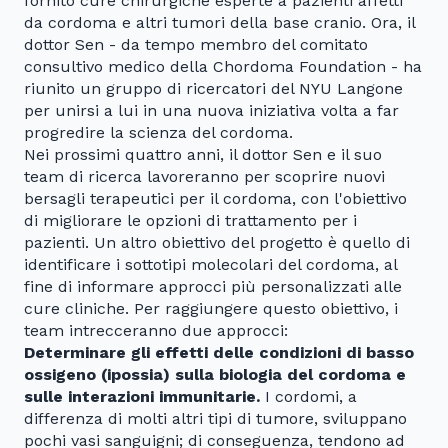
fornito cure chirurgiche esperte a pazienti affetti
da cordoma e altri tumori della base cranio. Ora, il
dottor Sen - da tempo membro del comitato
consultivo medico della Chordoma Foundation - ha
riunito un gruppo di ricercatori del NYU Langone
per unirsi a lui in una nuova iniziativa volta a far
progredire la scienza del cordoma.
Nei prossimi quattro anni, il dottor Sen e il suo
team di ricerca lavoreranno per scoprire nuovi
bersagli terapeutici per il cordoma, con l'obiettivo
di migliorare le opzioni di trattamento per i
pazienti. Un altro obiettivo del progetto è quello di
identificare i sottotipi molecolari del cordoma, al
fine di informare approcci più personalizzati alle
cure cliniche. Per raggiungere questo obiettivo, i
team intrecceranno due approcci:
Determinare gli effetti delle condizioni di basso
ossigeno (
ipossia
) sulla biologia del cordoma e
sulle interazioni immunitarie.
I cordomi, a
differenza di molti altri tipi di tumore, sviluppano
pochi vasi sanguigni; di conseguenza, tendono ad