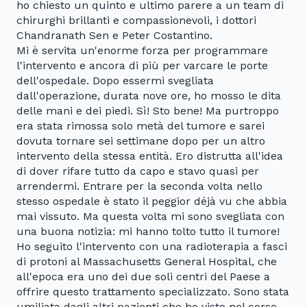
ho chiesto un quinto e ultimo parere a un team di
chirurghi brillanti e compassionevoli, i dottori
Chandranath Sen e Peter Costantino.
Mi è servita un'enorme forza per programmare
l'intervento e ancora di più per varcare le porte
dell'ospedale. Dopo essermi svegliata
dall'operazione, durata nove ore, ho mosso le dita
delle mani e dei piedi. Sì! Sto bene! Ma purtroppo
era stata rimossa solo metà del tumore e sarei
dovuta tornare sei settimane dopo per un altro
intervento della stessa entità. Ero distrutta all'idea
di dover rifare tutto da capo e stavo quasi per
arrendermi. Entrare per la seconda volta nello
stesso ospedale è stato il peggior déjà vu che abbia
mai vissuto. Ma questa volta mi sono svegliata con
una buona notizia: mi hanno tolto tutto il tumore!
Ho seguito l'intervento con una radioterapia a fasci
di protoni al Massachusetts General Hospital, che
all'epoca era uno dei due soli centri del Paese a
offrire questo trattamento specializzato. Sono stata
umiliata dagli altri pazienti che ho visto nel corso