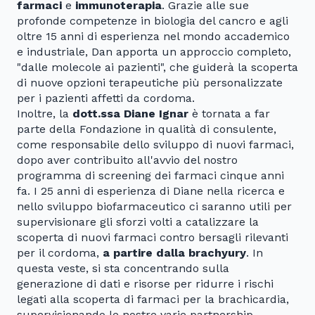
farmaci
e
immunoterapia
. Grazie alle sue
profonde competenze in biologia del cancro e agli
oltre 15 anni di esperienza nel mondo accademico
e industriale, Dan apporta un approccio completo,
"dalle molecole ai pazienti", che guiderà la scoperta
di nuove opzioni terapeutiche più personalizzate
per i pazienti affetti da cordoma.
Inoltre, la
dott.ssa Diane Ignar
è tornata a far
parte della Fondazione in qualità di consulente,
come responsabile dello sviluppo di nuovi farmaci,
dopo aver contribuito all'avvio del nostro
programma di screening dei farmaci cinque anni
fa. I 25 anni di esperienza di Diane nella ricerca e
nello sviluppo biofarmaceutico ci saranno utili per
supervisionare gli sforzi volti a catalizzare la
scoperta di nuovi farmaci contro bersagli rilevanti
per il cordoma,
a partire dalla brachyury
. In
questa veste, si sta concentrando sulla
generazione di dati e risorse per ridurre i rischi
legati alla scoperta di farmaci per la brachicardia,
supervisionando le nostre varie partnership