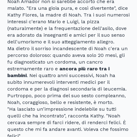
Noah Amador non si sarebbe accorto che era
malato. "Era una gioia pura, e così divertente", dice
Kathy Flores, la madre di Noah. Tra i suoi numerosi
interessi c'erano Mario e Luigi, la pizza
(naturalmente) e la frequentazione dell'asilo, dove
era adorato da insegnanti e amici per il suo senso
dell'umorismo e il suo atteggiamento allegro.
Ma dietro il sorriso incandescente di Noah c'era un
percorso doloroso: quando aveva solo 20 mesi, gli
fu diagnosticato un cordoma, un cancro
estremamente raro e
ancora più raro tra i
bambini
. Nei quattro anni successivi, Noah ha
subito innumerevoli interventi medici per il
cordoma e per la diagnosi secondaria di leucemia.
Purtroppo, poco prima del suo sesto compleanno,
Noah, coraggioso, bello e resistente, è morto.
"Ha lasciato un'impressione indelebile su tutti
quelli che ha incontrato", racconta Kathy. "Noah
cercava sempre di farci ridere, di renderci felici. È
questo che mi fa andare avanti. Voleva che fossimo
felici".