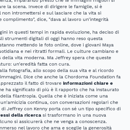
ienza, imparando presto che le immagini migliori si
e la scena. Invece di dirigere le famiglie, si è
non intromettersi e sul lasciare che la vita si
de complimento", dice, "dava al lavoro un'integrità
ini in questi tempi in rapida evoluzione, ha deciso di
li strumenti digitali di oggi hanno reso questa
 stanno mettendo le foto online, dove i giovani Maya
uotidiana e nei ritratti formali. Le culture cambiano e
ss della vita moderna. Ma Jeffrey spera che queste
turo: un'eredità fatta con cura.
lla fotografia, allo scopo della sua vita e al ricordo
e immagini. Dice che anche la Chordoma Foundation fa
pprezzato il fatto di trovare
informazioni chiare e
ha significato di più è il rapporto che ha instaurato
della filantropia. Quella che è iniziata come una
 un'amicizia continua, con conversazioni regolari che
 di Jeffrey con Kenny porta con sé un tipo specifico di
ressi della ricerca
si trasformano in una nuova
alcuno si assicurerà che ne venga a conoscenza.
mmerso nel lavoro che ama e sceglie la generosità