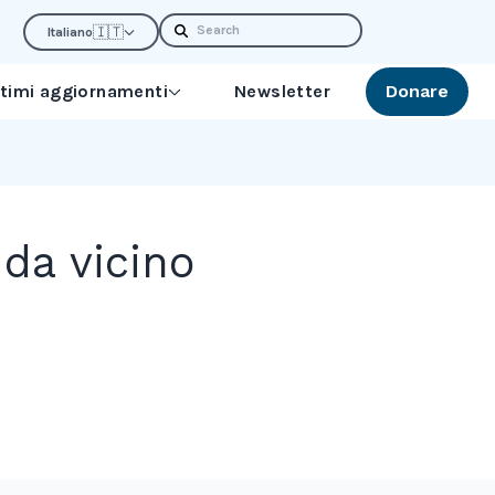
Search
🇮🇹
Italiano
ltimi aggiornamenti
Newsletter
Donare
 da vicino