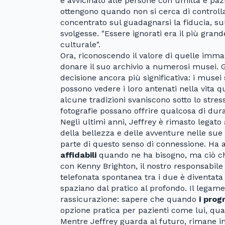
è avvicinato alle persone con umiltà e paz
ottengono quando non si cerca di controllar
concentrato sul guadagnarsi la fiducia, sul 
svolgesse. "Essere ignorati era il più gran
culturale".
Ora, riconoscendo il valore di quelle immag
donare il suo archivio a numerosi musei. G
decisione ancora più significativa: i musei
possono vedere i loro antenati nella vita q
alcune tradizioni svaniscono sotto lo stre
fotografie possano offrire qualcosa di dura
Negli ultimi anni, Jeffrey è rimasto legato a
della bellezza e delle avventure nelle su
parte di questo senso di connessione. Ha a
affidabili
quando ne ha bisogno, ma ciò che 
con Kenny Brighton, il nostro responsabile 
telefonata spontanea tra i due è diventata
spaziano dal pratico al profondo. Il legame
rassicurazione: sapere che quando
i prog
opzione pratica per pazienti come lui, qu
Mentre Jeffrey guarda al futuro, rimane i