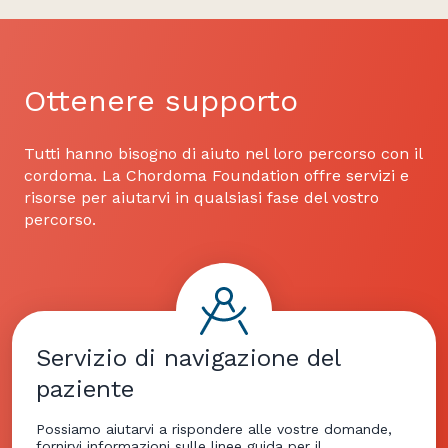
Ottenere supporto
Tutti hanno bisogno di aiuto nel loro percorso con il
cordoma. La Chordoma Foundation offre servizi e
risorse per aiutarvi in qualsiasi fase del vostro
percorso.
Servizio di navigazione del
paziente
Possiamo aiutarvi a rispondere alle vostre domande,
fornirvi informazioni sulle linee guida per il