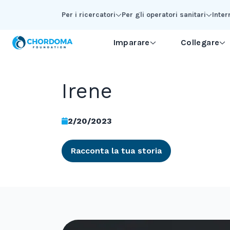
Skip to Main Content
Per i ricercatori
Per gli operatori sanitari
Inter
Imparare
Collegare
Irene
2/20/2023
Racconta la tua storia