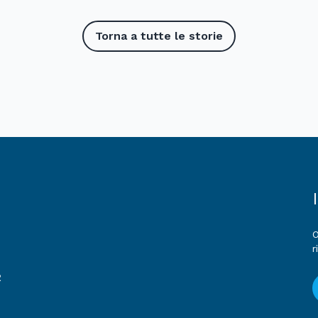
Torna a tutte le storie
O
r
R