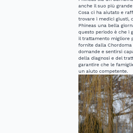
anche il suo più grande 
Cosa ci ha aiutato e raf
trovare i medici giusti,
Phineas una bella gior
questo periodo è che i g
il trattamento migliore 
fornite dalla Chordoma 
domande e sentirsi capac
della diagnosi e del tr
garantire che le famigl
un aiuto competente.