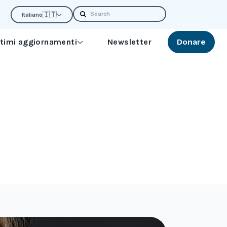
Search
🇮🇹
Italiano
ltimi aggiornamenti
Newsletter
Donare