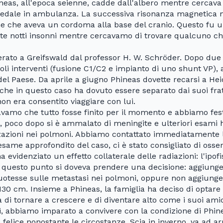
eas, all'epoca seienne, cadde dall'albero mentre cercava 
spedale in ambulanza. La successiva risonanza magnetica 
he che aveva un cordoma alla base del cranio. Questo fu u
lte notti insonni mentre cercavamo di trovare qualcuno c
rato a Greifswald dal professor H. W. Schröder. Dopo due 
oli interventi (fusione C1/C2 e impianto di uno shunt VP), a
del Paese. Da aprile a giugno Phineas dovette recarsi a Hei
nche in questo caso ha dovuto essere separato dai suoi frat
on era consentito viaggiare con lui.
savamo che tutto fosse finito per il momento e abbiamo fest
poco dopo si è ammalato di meningite e ulteriori esami h
zazioni nei polmoni. Abbiamo contattato immediatamente
same approfondito del caso, ci è stato consigliato di osser
a evidenziato un effetto collaterale delle radiazioni: l'ipo
A questo punto si doveva prendere una decisione: aggiunger
rcuotesse sulle metastasi nei polmoni, oppure non aggiunger
30 cm. Insieme a Phineas, la famiglia ha deciso di optare
 di tornare a crescere e di diventare alto come i suoi amic
i, abbiamo imparato a convivere con la condizione di Phine
felice nonostante le circostanze. Scia in inverno, va ad ar