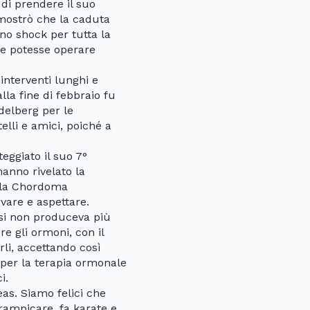
di prendere il suo
mostrò che la caduta
no shock per tutta la
he potesse operare
interventi lunghi e
lla fine di febbraio fu
delberg per le
elli e amici, poiché a
eggiato il suo 7°
anno rivelato la
 la Chordoma
vare e aspettare.
fisi non produceva più
e gli ormoni, con il
li, accettando così
 per la terapia ormonale
i.
as. Siamo felici che
rampicare, fa karate e