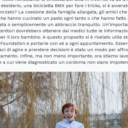
desiderio, una bicicletta BMX per fare i tricks, si è avverat
forzato? La coesione della famiglia allargata, gli amici che
 che hanno cucinato un pasto ogni tanto o che hanno fatto p
nata o semplicemente un abbraccio tranquillo. Un'import
enitori dovrebbero ottenere dai medici tutte le informazion
per il loro bambino. A questo proposito si è rivelato utile 
Foundation e portarle con sé a ogni appuntamento. Essere 
i di agire e prendere decisioni è stato un modo per affront
attamento. Infine, ma non meno importante, ora stiamo lav
ie a cui viene diagnosticato un cordoma non siano impoten