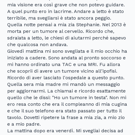
mia visione era così grave che non potevo guidare.
A quel punto ero in lacrime. Andare a letto è stato
terribile, ma svegliarsi è stato ancora peggio.
Quella notte pensai a mia zia Stephanie. Nel 2013 è
morta per un tumore al cervello. Ricordo che,
sdraiata a letto, le chiesi di aiutarmi perché sapevo
che qualcosa non andava.
Giovedì mattina mi sono svegliata e il mio occhio ha
iniziato a cadere. Sono andata al pronto soccorso e
mi hanno ordinato una TAC e una MRI. Fu allora
che scoprii di avere un tumore vicino all'ipofisi.
Ricordo di aver lasciato l'ospedale a questo punto.
Quella sera mia madre mi mandò un messaggio
per aggiornarmi. La chiamai e ricordo esattamente
quello che le dissi: "Ho un tumore in testa". Non mi
ero resa conto che era il compleanno di mia cugina
e che il suo telefono era stato passato per tutto il
tavolo. Dovetti ripetere la frase a mia zia, a mio zio
e a mio padre.
La mattina dopo era venerdì. Mi svegliai decisa ad