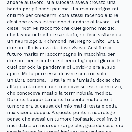
andare al lavoro. Mia suocera aveva trovato una
benda per gli occhi per me. (La mia matrigna mi
chiamò per chiedermi cosa stessi facendo e io le
dissi che avevo intenzione di andare al lavoro. Lei
disse: "No". Mi raccontò che quel giorno mio zio,
che lavora nel settore sanitario, mi fece visitare da
un neurologo a Richmond, nel Regno Unito. Era a
due ore di distanza da dove vivevo. Così il mio
futuro marito mi accompagnò in macchina per
due ore per incontrare il neurologo quel giorno. In
quel periodo la pandemia di Covid-19 era al suo
apice. Mi fu permesso di avere con me solo
un'altra persona. Tutta la mia famiglia decise che
all'appuntamento con me dovesse esserci mio zio,
che conosceva meglio la terminologia medica.
Durante l'appuntamento fu confermato che il
tumore era la causa del mio mal di testa e della
mia visione doppia. A questo punto il neurologo
pensò che avessi un tumore ipofisario, così inviò i
miei dati a un neurochirurgo che, guarda caso, era
specializzato in tumori ipofisari per vedere se