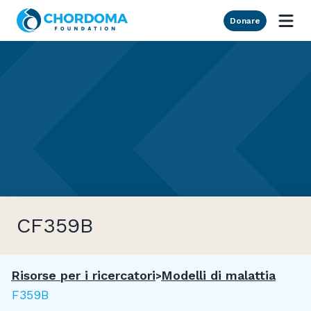
Skip to Main Content
Donare
CF359B
Risorse per i ricercatori
Modelli di malattia
CF359B